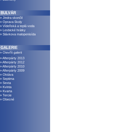
BULVÁR
» Jindra skončil
» Oprava školy
» Vídeňská a teplá voda
» Lesbické hrátky
» Slávkova malopenisída
GALERIE
» Otevřít galerii
» Afterpárty 2013
» Afterpárty 2012
» Afterpárty 2010
» Afterpárty 2009
» Oktáva
» Septima
» Sexta
» Kvinta
» Kvarta
» Tercie
» Obecné