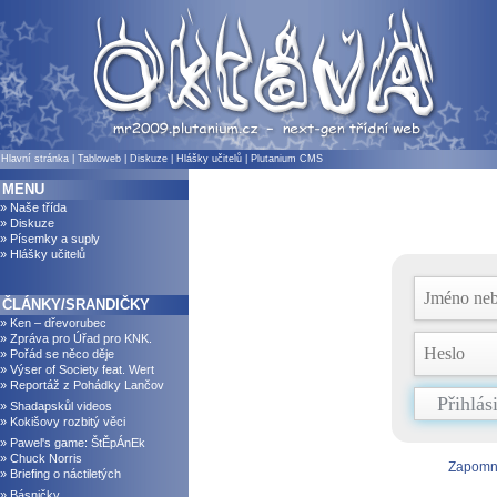
Hlavní stránka
|
Tabloweb
|
Diskuze
|
Hlášky učitelů
|
Plutanium CMS
MENU
» Naše třída
» Diskuze
» Písemky a suply
» Hlášky učitelů
ČLÁNKY/SRANDIČKY
» Ken – dřevorubec
» Zpráva pro Úřad pro KNK.
» Pořád se něco děje
» Výser of Society feat. Wert
» Reportáž z Pohádky Lančov
» Shadapskůl videos
» Kokišovy rozbitý věci
» Pawel's game: ŠtĚpÁnEk
» Chuck Norris
Zapomně
» Briefing o náctiletých
» Básničky