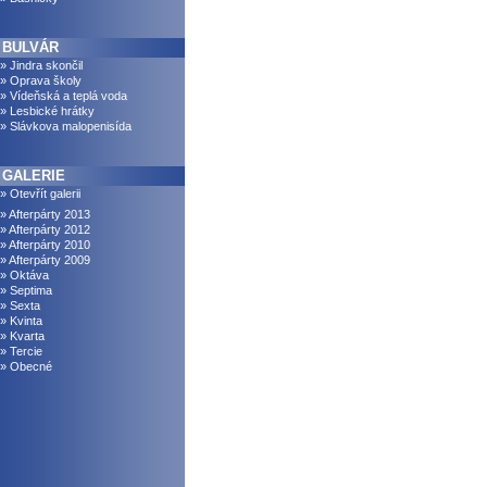
BULVÁR
» Jindra skončil
» Oprava školy
» Vídeňská a teplá voda
» Lesbické hrátky
» Slávkova malopenisída
GALERIE
» Otevřít galerii
» Afterpárty 2013
» Afterpárty 2012
» Afterpárty 2010
» Afterpárty 2009
» Oktáva
» Septima
» Sexta
» Kvinta
» Kvarta
» Tercie
» Obecné