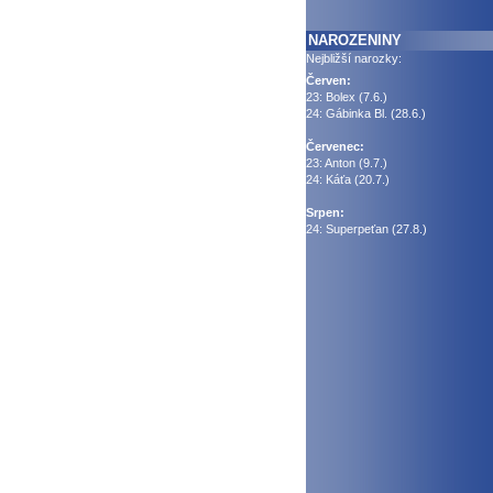
NAROZENINY
Nejbližší narozky:
Červen:
23: Bolex (7.6.)
24: Gábinka Bl. (28.6.)
Červenec:
23: Anton (9.7.)
24: Káťa (20.7.)
Srpen:
24: Superpeťan (27.8.)