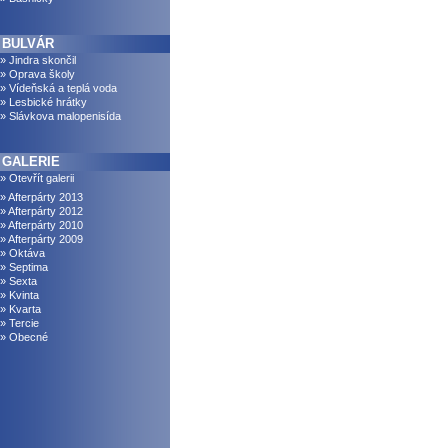
BULVÁR
» Jindra skončil
» Oprava školy
» Vídeňská a teplá voda
» Lesbické hrátky
» Slávkova malopenisída
GALERIE
» Otevřít galerii
» Afterpárty 2013
» Afterpárty 2012
» Afterpárty 2010
» Afterpárty 2009
» Oktáva
» Septima
» Sexta
» Kvinta
» Kvarta
» Tercie
» Obecné