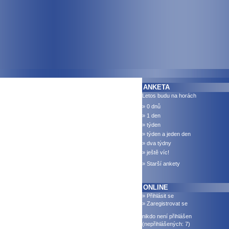
ANKETA
Letos budu na horách
» 0 dnů
» 1 den
» týden
» týden a jeden den
» dva týdny
» ještě víc!
» Starší ankety
ONLINE
» Přihlásit se
» Zaregistrovat se
nikdo není přihlášen
(nepřihlášených: 7)