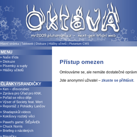
Hlavní stránka
|
Tabloweb
|
Diskuze
|
Hlášky učitelů
|
Plutanium CMS
MENU
» Naše třída
Přístup omezen
» Diskuze
» Písemky a suply
» Hlášky učitelů
Omlouváme se, ale nemáte dostatečné oprávně
Jste anonymní uživatel –
zkuste se přihlásit
.
ČLÁNKY/SRANDIČKY
» Ken – dřevorubec
» Zpráva pro Úřad pro KNK.
» Pořád se něco děje
» Výser of Society feat. Wert
» Reportáž z Pohádky Lančov
» Shadapskůl videos
» Kokišovy rozbitý věci
» Pawel's game: ŠtĚpÁnEk
» Chuck Norris
» Briefing o náctiletých
» Básničky