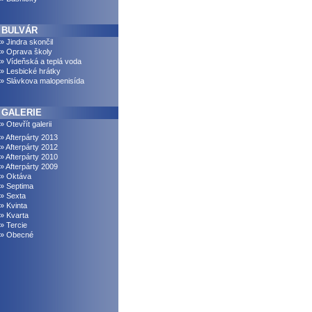
BULVÁR
» Jindra skončil
» Oprava školy
» Vídeňská a teplá voda
» Lesbické hrátky
» Slávkova malopenisída
GALERIE
» Otevřít galerii
» Afterpárty 2013
» Afterpárty 2012
» Afterpárty 2010
» Afterpárty 2009
» Oktáva
» Septima
» Sexta
» Kvinta
» Kvarta
» Tercie
» Obecné