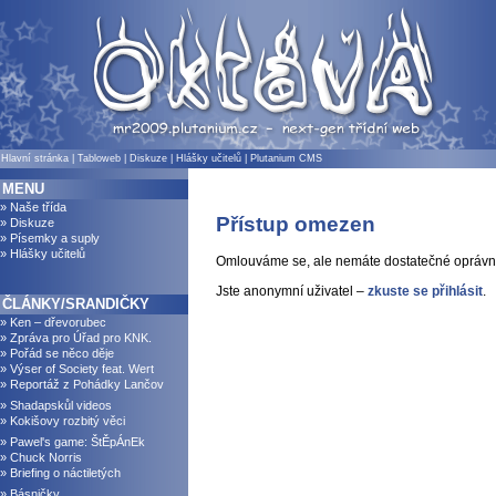
Hlavní stránka
|
Tabloweb
|
Diskuze
|
Hlášky učitelů
|
Plutanium CMS
MENU
» Naše třída
Přístup omezen
» Diskuze
» Písemky a suply
» Hlášky učitelů
Omlouváme se, ale nemáte dostatečné oprávně
Jste anonymní uživatel –
zkuste se přihlásit
.
ČLÁNKY/SRANDIČKY
» Ken – dřevorubec
» Zpráva pro Úřad pro KNK.
» Pořád se něco děje
» Výser of Society feat. Wert
» Reportáž z Pohádky Lančov
» Shadapskůl videos
» Kokišovy rozbitý věci
» Pawel's game: ŠtĚpÁnEk
» Chuck Norris
» Briefing o náctiletých
» Básničky