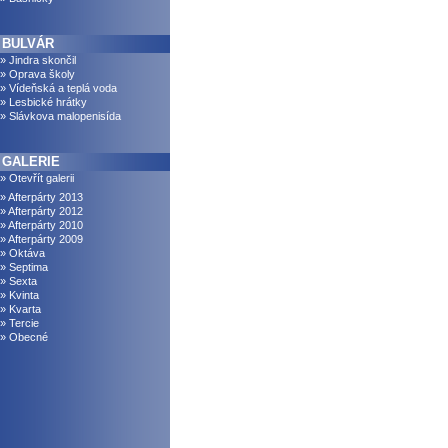
BULVÁR
» Jindra skončil
» Oprava školy
» Vídeňská a teplá voda
» Lesbické hrátky
» Slávkova malopenisída
GALERIE
» Otevřít galerii
» Afterpárty 2013
» Afterpárty 2012
» Afterpárty 2010
» Afterpárty 2009
» Oktáva
» Septima
» Sexta
» Kvinta
» Kvarta
» Tercie
» Obecné