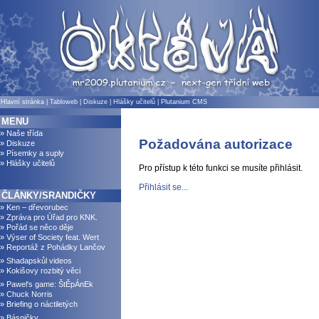
Hlavní stránka
|
Tabloweb
|
Diskuze
|
Hlášky učitelů
|
Plutanium CMS
MENU
» Naše třída
Požadována autorizace
» Diskuze
» Písemky a suply
» Hlášky učitelů
Pro přístup k této funkci se musíte přihlásit.
Přihlásit se...
ČLÁNKY/SRANDIČKY
» Ken – dřevorubec
» Zpráva pro Úřad pro KNK.
» Pořád se něco děje
» Výser of Society feat. Wert
» Reportáž z Pohádky Lančov
» Shadapskůl videos
» Kokišovy rozbitý věci
» Pawel's game: ŠtĚpÁnEk
» Chuck Norris
» Briefing o náctiletých
» Básničky