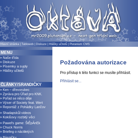
Hlavní stránka
|
Tabloweb
|
Diskuze
|
Hlášky učitelů
|
Plutanium CMS
MENU
» Naše třída
Požadována autorizace
» Diskuze
» Písemky a suply
» Hlášky učitelů
Pro přístup k této funkci se musíte přihlásit.
Přihlásit se...
ČLÁNKY/SRANDIČKY
» Ken – dřevorubec
» Zpráva pro Úřad pro KNK.
» Pořád se něco děje
» Výser of Society feat. Wert
» Reportáž z Pohádky Lančov
» Shadapskůl videos
» Kokišovy rozbitý věci
» Pawel's game: ŠtĚpÁnEk
» Chuck Norris
» Briefing o náctiletých
» Básničky