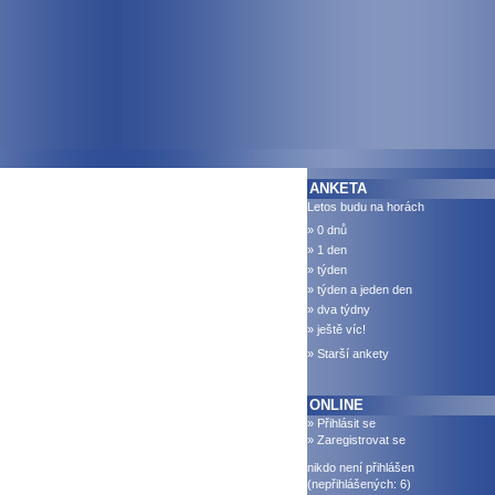
ANKETA
Letos budu na horách
» 0 dnů
» 1 den
» týden
» týden a jeden den
» dva týdny
» ještě víc!
» Starší ankety
ONLINE
» Přihlásit se
» Zaregistrovat se
nikdo není přihlášen
(nepřihlášených: 6)