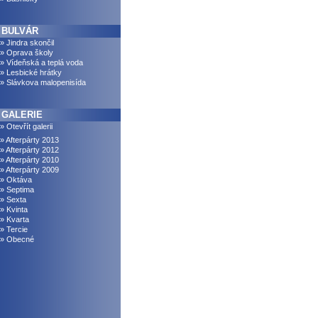
BULVÁR
» Jindra skončil
» Oprava školy
» Vídeňská a teplá voda
» Lesbické hrátky
» Slávkova malopenisída
GALERIE
» Otevřít galerii
» Afterpárty 2013
» Afterpárty 2012
» Afterpárty 2010
» Afterpárty 2009
» Oktáva
» Septima
» Sexta
» Kvinta
» Kvarta
» Tercie
» Obecné