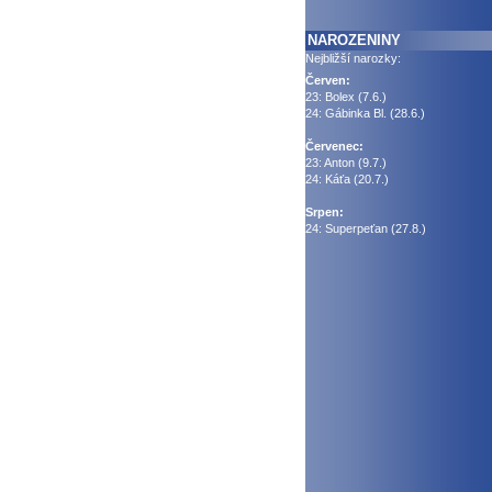
NAROZENINY
Nejbližší narozky:
Červen:
23: Bolex (7.6.)
24: Gábinka Bl. (28.6.)
Červenec:
23: Anton (9.7.)
24: Káťa (20.7.)
Srpen:
24: Superpeťan (27.8.)