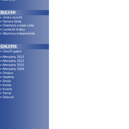
BULVÁR
» Jindra skončil
» Oprava školy
» Vídeňská a teplá voda
» Lesbické hrátky
» Slávkova malopenisída
GALERIE
» Otevřít galerii
» Afterpárty 2013
» Afterpárty 2012
» Afterpárty 2010
» Afterpárty 2009
» Oktáva
» Septima
» Sexta
» Kvinta
» Kvarta
» Tercie
» Obecné