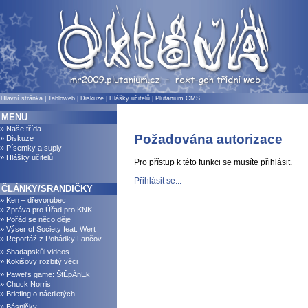
Hlavní stránka
|
Tabloweb
|
Diskuze
|
Hlášky učitelů
|
Plutanium CMS
MENU
» Naše třída
Požadována autorizace
» Diskuze
» Písemky a suply
» Hlášky učitelů
Pro přístup k této funkci se musíte přihlásit.
Přihlásit se...
ČLÁNKY/SRANDIČKY
» Ken – dřevorubec
» Zpráva pro Úřad pro KNK.
» Pořád se něco děje
» Výser of Society feat. Wert
» Reportáž z Pohádky Lančov
» Shadapskůl videos
» Kokišovy rozbitý věci
» Pawel's game: ŠtĚpÁnEk
» Chuck Norris
» Briefing o náctiletých
» Básničky