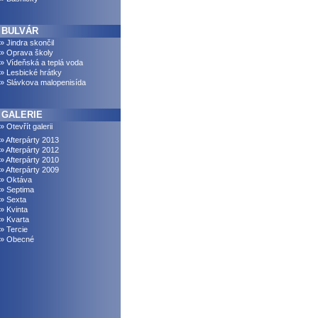
BULVÁR
» Jindra skončil
» Oprava školy
» Vídeňská a teplá voda
» Lesbické hrátky
» Slávkova malopenisída
GALERIE
» Otevřít galerii
» Afterpárty 2013
» Afterpárty 2012
» Afterpárty 2010
» Afterpárty 2009
» Oktáva
» Septima
» Sexta
» Kvinta
» Kvarta
» Tercie
» Obecné