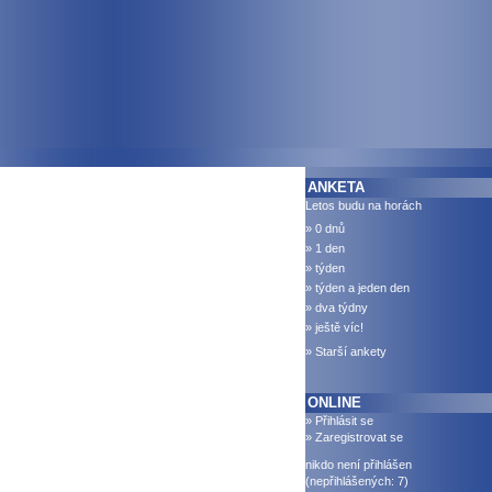
ANKETA
Letos budu na horách
» 0 dnů
» 1 den
» týden
» týden a jeden den
» dva týdny
» ještě víc!
» Starší ankety
ONLINE
» Přihlásit se
» Zaregistrovat se
nikdo není přihlášen
(nepřihlášených: 7)