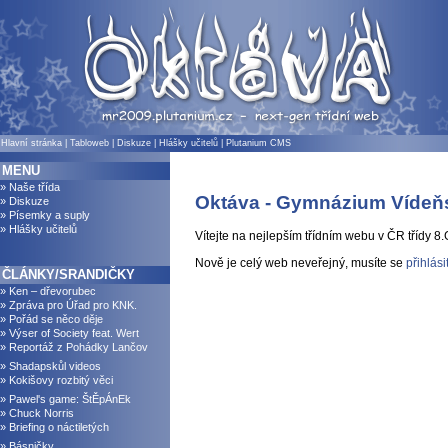
Hlavní stránka
|
Tabloweb
|
Diskuze
|
Hlášky učitelů
|
Plutanium CMS
MENU
» Naše třída
Oktáva - Gymnázium Vídeň
» Diskuze
» Písemky a suply
» Hlášky učitelů
Vítejte na nejlepším třídním webu v ČR třídy 8.
Nově je celý web neveřejný, musíte se
přihlási
ČLÁNKY/SRANDIČKY
» Ken – dřevorubec
» Zpráva pro Úřad pro KNK.
» Pořád se něco děje
» Výser of Society feat. Wert
» Reportáž z Pohádky Lančov
» Shadapskůl videos
» Kokišovy rozbitý věci
» Pawel's game: ŠtĚpÁnEk
» Chuck Norris
» Briefing o náctiletých
» Básničky