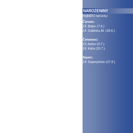
NAROZENINY
Nejbližší narozky:
Červen:
23: Bolex (7.6.)
24: Gábinka Bl. (28.6.)
Červenec:
23: Anton (9.7.)
24: Káťa (20.7.)
Srpen:
24: Superpeťan (27.8.)